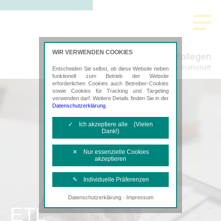
WIR VERWENDEN COOKIES
Nelles & Kollegen
Steuerberatung in Grafschaft
Entscheiden Sie selbst, ob diese Website neben
funktionell zum Betrieb der Website
erforderlichen Cookies auch Betreiber-Cookies
sowie Cookies für Tracking und Targeting
verwenden darf. Weitere Details finden Sie in der
Datenschutzerklärung
.
✓ Ich akzeptiere alle (Vielen
Dank!)
✕ Nur essenzielle Cookies
akzeptieren
✎ Individuelle Präferenzen
·
Datenschutzerklärung
Impressum
Notwendige Cookies
ETL
Diese Cookies sind erforderlich, um die
grundlegende Funktionalität der Website