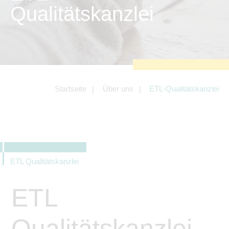
zu sichern.
Qualitätskanzlei
Tracking- und Targeting-Cookies
Diese Cookies sind erforderlich, um
unsere Website auf Ihre Bedürfnisse hin
zu optimieren. Hierzu gehört eine
bedarfsgerechte Gestaltung und
fortlaufende Verbesserung unseres
Angebotes einschließlich der
Verknüpfung zu Social-Media-
Angeboten von z.B. Facebook und
Startseite
Über uns
ETL-Qualitätskanzlei
LinkedIn.
Betreibercookies
Diese Cookies sind erforderlich, um z.B.
Google Maps zu nutzen oder
eingebettete Videos abspielen zu
können.
ETL Qualitätskanzlei
ETL
Qualitätskanzlei